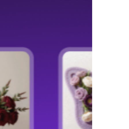
problèmes logistiques. La photographie assistée
par IA de LuxeAI élimine ces obstacles en créant
des portraits ultra-réalistes de qualité studio à
partir de simples photos prises avec un
smartphone : pas de déplacement, pas de
manipulation, pas d'expositi